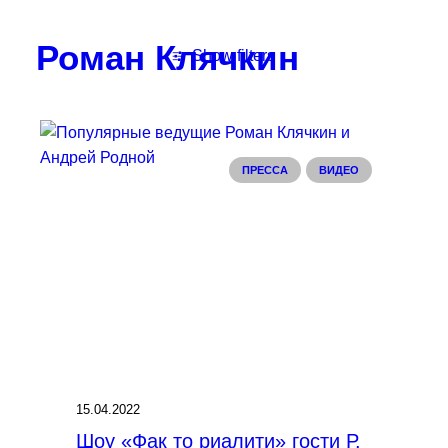
Роман Клячкин
Show filters
Clear all
Апрель 2022
Видео
Рома Клячкин в подкаста
ПРЕССА
ВИДЕО
15.04.2022
Шоу «Фак то риалити» гости Р.