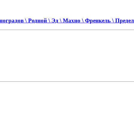
оградов \ Родной \ Эд \ Махно \ Френкель \ Преде