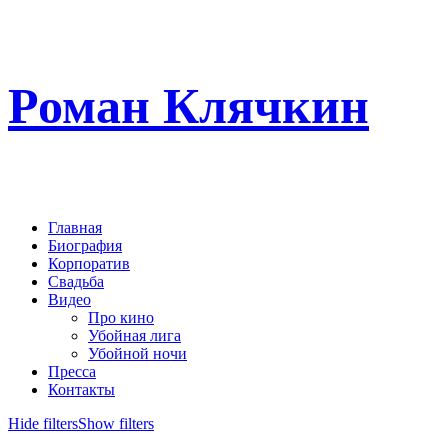
Роман Клячкин
Главная
Биография
Корпоратив
Свадьба
Видео
Про кино
Убойная лига
Убойной ночи
Пресса
Контакты
Hide filters
Show filters