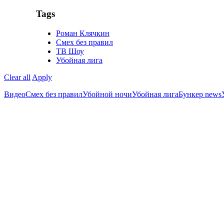
Tags
Роман Клячкин
Смех без правил
ТВ Шоу
Убойная лига
Clear all
Apply
Видео
Cмех без правил
Убойной ночи
Убойная лига
Бункер news