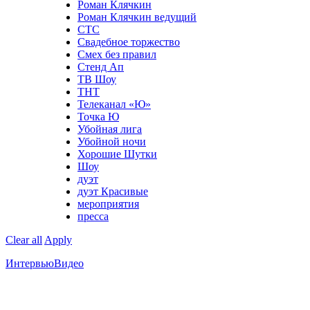
Роман Клячкин
Роман Клячкин ведущий
СТС
Свадебное торжество
Смех без правил
Стенд Ап
ТВ Шоу
ТНТ
Телеканал «Ю»
Точка Ю
Убойная лига
Убойной ночи
Хорошие Шутки
Шоу
дуэт
дуэт Красивые
мероприятия
пресса
Clear all
Apply
Интервью
Видео