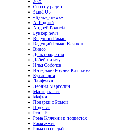
2025
Comedy радио
Stand Up
«Бункер news»
А. Родной
Андрей Родной
Бункер news
Ведущий Роман
Ведущий Роман Клячкин
Видео
День рождения
Добей цитату
Илья Соболев
Интервью Романа Клячкина
Кулинария
Лайфхаки
Леонид Марголин
Мастер класс
Мафия
Подарки с Ромой
Подкаст
Рен ТВ
Рома Клячкин в подкастах
Рома жжет
Рома на свадьбе