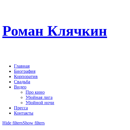
Роман Клячкин
Главная
Биография
Корпоратив
Свадьба
Видео
Про кино
Убойная лига
Убойной ночи
Пресса
Контакты
Hide filters
Show filters