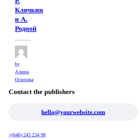
Р.
Клячкин
и А.
Родной
by
Алина
Осипова
Contact the publishers
hello@yourwebsite.com
+(646) 245 234 98