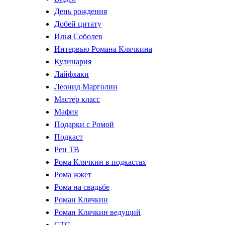
День рождения
Добей цитату
Илья Соболев
Интервью Романа Клячкина
Кулинария
Лайфхаки
Леонид Марголин
Мастер класс
Мафия
Подарки с Ромой
Подкаст
Рен ТВ
Рома Клячкин в подкастах
Рома жжет
Рома на свадьбе
Роман Клячкин
Роман Клячкин ведущий
СТС