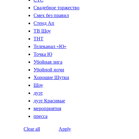
Свадебное торжество
Смех без правил
Стенд Ап
ТВ Шоу
ТНТ
Телеканал «Ю»
Точка Ю
Убойная лига
Убойной ночи
Хорошие Шутки
Шоу
дуэт
дуэт Красивые
мероприятия
пресса
Clear all
Apply