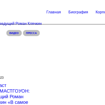
Главная
Биография
Корп
ВИДЕО
ПРЕССА
023
аст
МАСТГОУОН:
щий Роман
кин «В самое