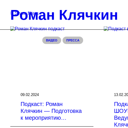
Роман Клячкин
Show filters
C
a
t
ВИДЕО
ПРЕССА
e
g
o
r
i
e
s
09.02.2024
13.02.2
Видео
Подкаст: Роман
Подк
(2)
Клячкин — Подготовка
ШОУ
к мероприятию…
Веду
Пресса
Кляч