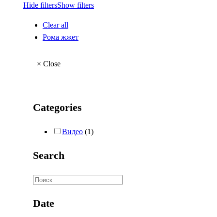
Hide filters
Show filters
Clear all
Рома жжет
×
Close
Categories
Видео
(1)
Search
Date