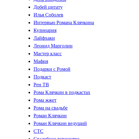
Добей цитату
Илья Соболев
Интервью Романа Клячкина
Кулинария
Лайфхаки
Леонид Марголин
Мастер класс
Мафия
Подарки с Ромой
Подкаст
Рен ТВ
Рома Клячкин в подкастах
Рома жжет
Рома на свадьбе
Роман Клячкин
Роман Клячкин ведущий
СТС
Свадебное торжество