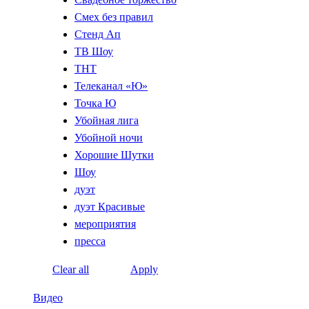
Смех без правил
Стенд Ап
ТВ Шоу
ТНТ
Телеканал «Ю»
Точка Ю
Убойная лига
Убойной ночи
Хорошие Шутки
Шоу
дуэт
дуэт Красивые
мероприятия
пресса
Clear all
Apply
Видео