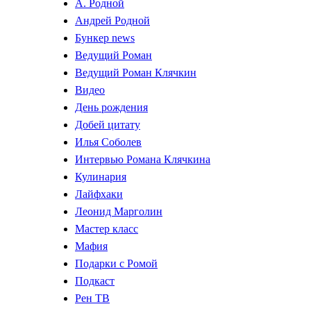
А. Родной
Андрей Родной
Бункер news
Ведущий Роман
Ведущий Роман Клячкин
Видео
День рождения
Добей цитату
Илья Соболев
Интервью Романа Клячкина
Кулинария
Лайфхаки
Леонид Марголин
Мастер класс
Мафия
Подарки с Ромой
Подкаст
Рен ТВ