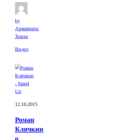
by
Армавирос
Хорхе
Видео
12.10.2015
Роман
Клячкин
о