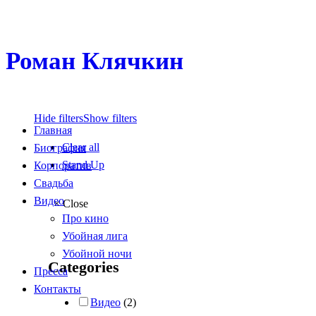
Роман Клячкин
Hide filters
Show filters
Главная
Clear all
Биография
Stand Up
Корпоратив
Свадьба
Видео
×
Close
Про кино
Убойная лига
Убойной ночи
Categories
Пресса
Контакты
Видео
(2)