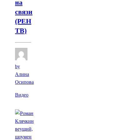
на
связи
(РЕН
ТВ)
by
Алина
Осипова
Видео