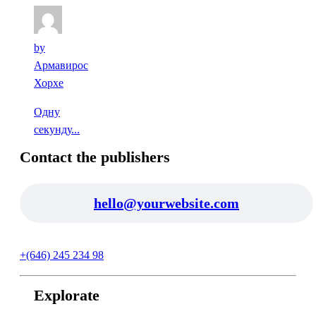
by
Армавирос
Хорхе
Одну
секунду...
Contact the publishers
hello@yourwebsite.com
+(646) 245 234 98
Explorate