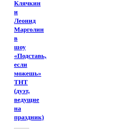
Клячкин
и
Леонид
Марголин
в
шоу
«Подставь,
если
можешь»
ТНТ
(дуэт,
ведущие
на
праздник)