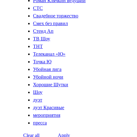
Роман Клячкин ведущий
СТС
Свадебное торжество
Смех без правил
Стенд Ап
ТВ Шоу
ТНТ
Телеканал «Ю»
Точка Ю
Убойная лига
Убойной ночи
Хорошие Шутки
Шоу
дуэт
дуэт Красивые
мероприятия
пресса
Clear all
Apply