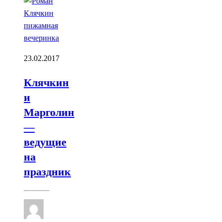
23.02.2017
Клячкин
и
Марголин
—
ведущие
на
праздник