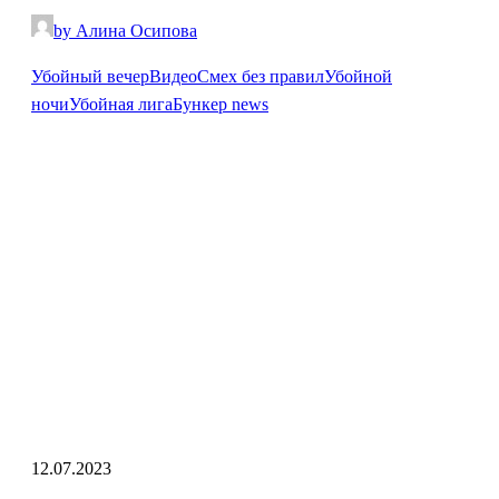
by Алина Осипова
Убойный вечер
Видео
Cмех без правил
Убойной
ночи
Убойная лига
Бункер news
12.07.2023