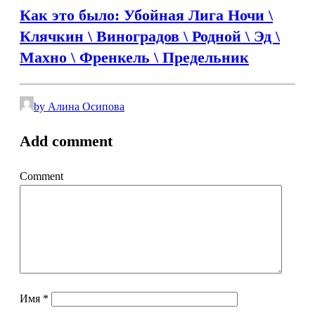
Как это было: Убойная Лига Ночи \
Клячкин \ Виноградов \ Родной \ Эд \
Махно \ Френкель \ Предельник
by Алина Осипова
Add comment
Comment
Имя
*